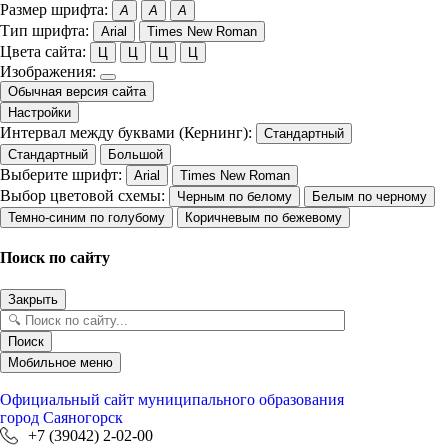
Размер шрифта:
A
A
A
Тип шрифта:
Arial
Times New Roman
Цвета сайта:
Ц
Ц
Ц
Ц
Изображения:
Обычная версия сайта
Настройки
Интервал между буквами (Кернинг):
Стандартный
Стандартный
Большой
Выберите шрифт:
Arial
Times New Roman
Выбор цветовой схемы:
Черным по белому
Белым по черному
Темно-синим по голубому
Коричневым по бежевому
Поиск по сайту
Закрыть
Поиск
Мобильное меню
Официальный сайт
муниципального образования
город Саяногорск
+7 (39042) 2-02-00