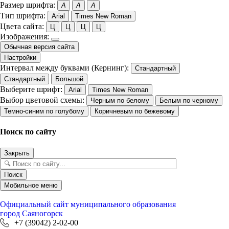
Размер шрифта:
A
A
A
Тип шрифта:
Arial
Times New Roman
Цвета сайта:
Ц
Ц
Ц
Ц
Изображения:
Обычная версия сайта
Настройки
Интервал между буквами (Кернинг):
Стандартный
Стандартный
Большой
Выберите шрифт:
Arial
Times New Roman
Выбор цветовой схемы:
Черным по белому
Белым по черному
Темно-синим по голубому
Коричневым по бежевому
Поиск по сайту
Закрыть
Поиск
Мобильное меню
Официальный сайт
муниципального образования
город Саяногорск
+7 (39042) 2-02-00