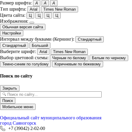
Размер шрифта:
A
A
A
Тип шрифта:
Arial
Times New Roman
Цвета сайта:
Ц
Ц
Ц
Ц
Изображения:
Обычная версия сайта
Настройки
Интервал между буквами (Кернинг):
Стандартный
Стандартный
Большой
Выберите шрифт:
Arial
Times New Roman
Выбор цветовой схемы:
Черным по белому
Белым по черному
Темно-синим по голубому
Коричневым по бежевому
Поиск по сайту
Закрыть
Поиск
Мобильное меню
Официальный сайт
муниципального образования
город Саяногорск
+7 (39042) 2-02-00