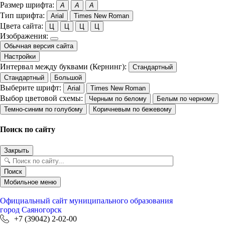
Размер шрифта:
A
A
A
Тип шрифта:
Arial
Times New Roman
Цвета сайта:
Ц
Ц
Ц
Ц
Изображения:
Обычная версия сайта
Настройки
Интервал между буквами (Кернинг):
Стандартный
Стандартный
Большой
Выберите шрифт:
Arial
Times New Roman
Выбор цветовой схемы:
Черным по белому
Белым по черному
Темно-синим по голубому
Коричневым по бежевому
Поиск по сайту
Закрыть
Поиск
Мобильное меню
Официальный сайт
муниципального образования
город Саяногорск
+7 (39042) 2-02-00