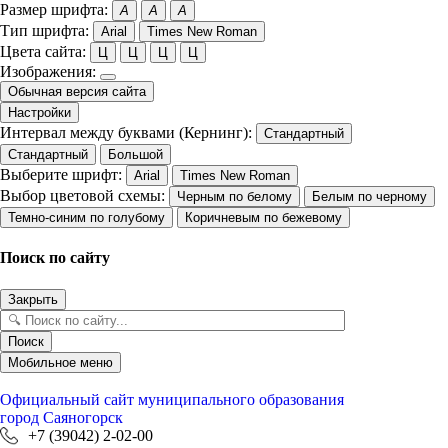
Размер шрифта:
A
A
A
Тип шрифта:
Arial
Times New Roman
Цвета сайта:
Ц
Ц
Ц
Ц
Изображения:
Обычная версия сайта
Настройки
Интервал между буквами (Кернинг):
Стандартный
Стандартный
Большой
Выберите шрифт:
Arial
Times New Roman
Выбор цветовой схемы:
Черным по белому
Белым по черному
Темно-синим по голубому
Коричневым по бежевому
Поиск по сайту
Закрыть
Поиск
Мобильное меню
Официальный сайт
муниципального образования
город Саяногорск
+7 (39042) 2-02-00