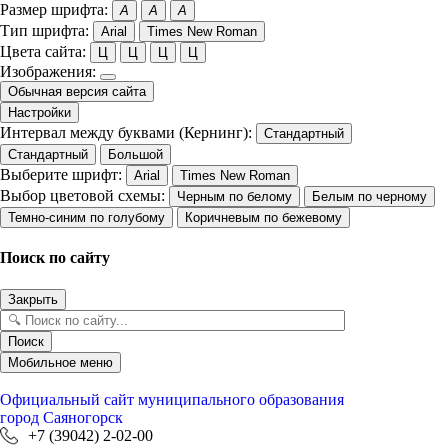
Размер шрифта:
A
A
A
Тип шрифта:
Arial
Times New Roman
Цвета сайта:
Ц
Ц
Ц
Ц
Изображения:
Обычная версия сайта
Настройки
Интервал между буквами (Кернинг):
Стандартный
Стандартный
Большой
Выберите шрифт:
Arial
Times New Roman
Выбор цветовой схемы:
Черным по белому
Белым по черному
Темно-синим по голубому
Коричневым по бежевому
Поиск по сайту
Закрыть
Поиск
Мобильное меню
Официальный сайт
муниципального образования
город Саяногорск
+7 (39042) 2-02-00