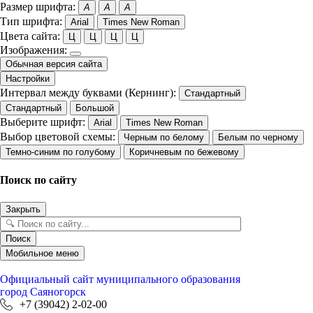
Размер шрифта:
A
A
A
Тип шрифта:
Arial
Times New Roman
Цвета сайта:
Ц
Ц
Ц
Ц
Изображения:
Обычная версия сайта
Настройки
Интервал между буквами (Кернинг):
Стандартный
Стандартный
Большой
Выберите шрифт:
Arial
Times New Roman
Выбор цветовой схемы:
Черным по белому
Белым по черному
Темно-синим по голубому
Коричневым по бежевому
Поиск по сайту
Закрыть
Поиск
Мобильное меню
Официальный сайт
муниципального образования
город Саяногорск
+7 (39042) 2-02-00