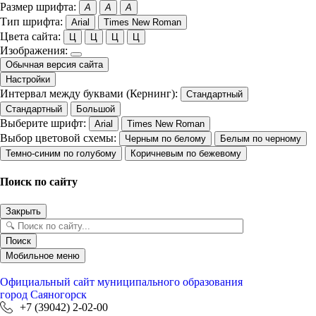
Размер шрифта:
A
A
A
Тип шрифта:
Arial
Times New Roman
Цвета сайта:
Ц
Ц
Ц
Ц
Изображения:
Обычная версия сайта
Настройки
Интервал между буквами (Кернинг):
Стандартный
Стандартный
Большой
Выберите шрифт:
Arial
Times New Roman
Выбор цветовой схемы:
Черным по белому
Белым по черному
Темно-синим по голубому
Коричневым по бежевому
Поиск по сайту
Закрыть
Поиск
Мобильное меню
Официальный сайт
муниципального образования
город Саяногорск
+7 (39042) 2-02-00