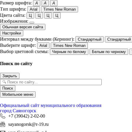
Размер шрифта:
A
A
A
Тип шрифта:
Arial
Times New Roman
Цвета сайта:
Ц
Ц
Ц
Ц
Изображения:
Обычная версия сайта
Настройки
Интервал между буквами (Кернинг):
Стандартный
Стандартный
Выберите шрифт:
Arial
Times New Roman
Выбор цветовой схемы:
Черным по белому
Белым по черному
Поиск по сайту
Закрыть
Поиск
Мобильное меню
Официальный сайт
муниципального образования
город Саяногорск
+7 (39042) 2-02-00
sayanogorsk@r-19.ru