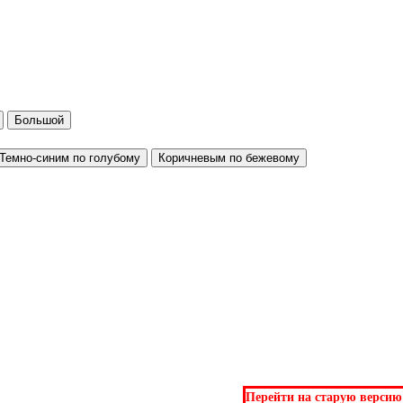
Большой
Темно-синим по голубому
Коричневым по бежевому
Перейти на старую версию