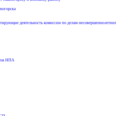
яногорска
нтирующие деятельность комиссии по делам несовершеннолетних
тиза НПА
МСП