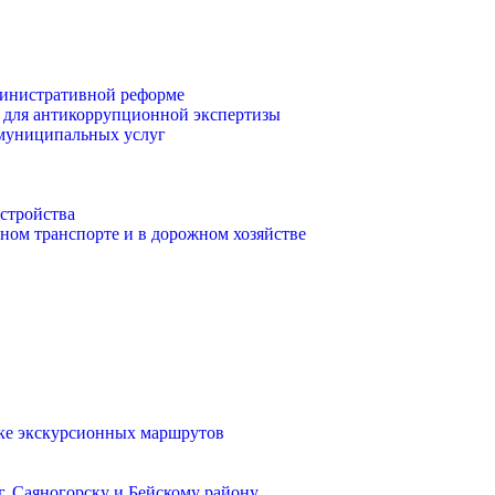
инистративной реформе
 для антикоррупционной экспертизы
 муниципальных услуг
стройства
ом транспорте и в дорожном хозяйстве
тке экскурсионных маршрутов
. Саяногорску и Бейскому району