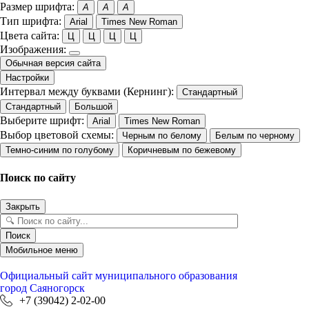
Размер шрифта:
A
A
A
Тип шрифта:
Arial
Times New Roman
Цвета сайта:
Ц
Ц
Ц
Ц
Изображения:
Обычная версия сайта
Настройки
Интервал между буквами (Кернинг):
Стандартный
Стандартный
Большой
Выберите шрифт:
Arial
Times New Roman
Выбор цветовой схемы:
Черным по белому
Белым по черному
Темно-синим по голубому
Коричневым по бежевому
Поиск по сайту
Закрыть
Поиск
Мобильное меню
Официальный сайт
муниципального образования
город Саяногорск
+7 (39042) 2-02-00