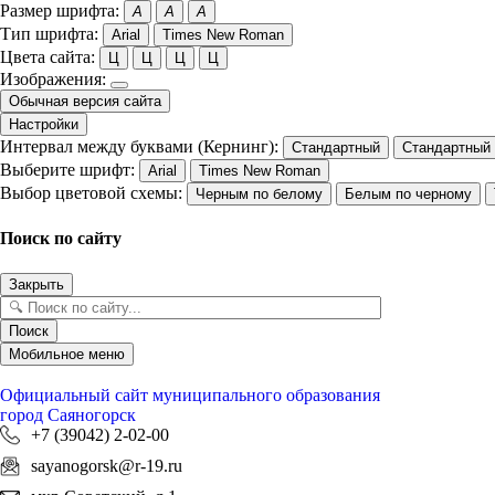
Размер шрифта:
A
A
A
Тип шрифта:
Arial
Times New Roman
Цвета сайта:
Ц
Ц
Ц
Ц
Изображения:
Обычная версия сайта
Настройки
Интервал между буквами (Кернинг):
Стандартный
Стандартный
Выберите шрифт:
Arial
Times New Roman
Выбор цветовой схемы:
Черным по белому
Белым по черному
Поиск по сайту
Закрыть
Поиск
Мобильное меню
Официальный сайт
муниципального образования
город Саяногорск
+7 (39042) 2-02-00
sayanogorsk@r-19.ru