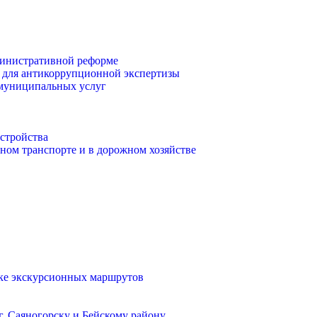
инистративной реформе
 для антикоррупционной экспертизы
 муниципальных услуг
стройства
ом транспорте и в дорожном хозяйстве
тке экскурсионных маршрутов
. Саяногорску и Бейскому району