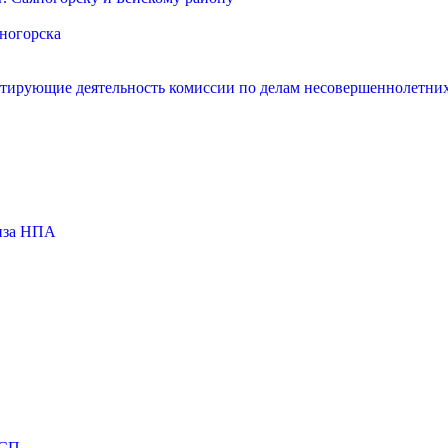
яногорска
нтирующие деятельность комиссии по делам несовершеннолетних
тиза НПА
МСП