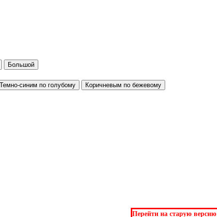
Большой
Темно-синим по голубому
Коричневым по бежевому
Перейти на старую версию