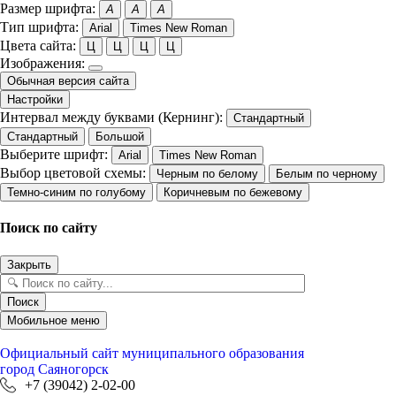
Размер шрифта:
A
A
A
Тип шрифта:
Arial
Times New Roman
Цвета сайта:
Ц
Ц
Ц
Ц
Изображения:
Обычная версия сайта
Настройки
Интервал между буквами (Кернинг):
Стандартный
Стандартный
Большой
Выберите шрифт:
Arial
Times New Roman
Выбор цветовой схемы:
Черным по белому
Белым по черному
Темно-синим по голубому
Коричневым по бежевому
Поиск по сайту
Закрыть
Поиск
Мобильное меню
Официальный сайт
муниципального образования
город Саяногорск
+7 (39042) 2-02-00