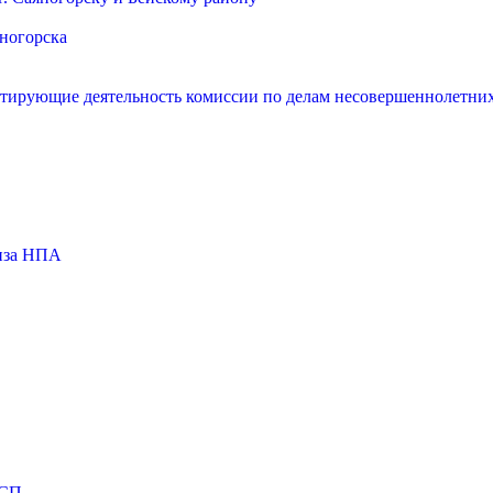
яногорска
нтирующие деятельность комиссии по делам несовершеннолетних
тиза НПА
МСП