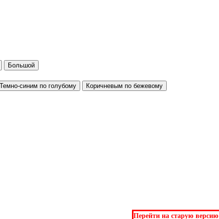
Большой
Темно-синим по голубому
Коричневым по бежевому
Перейти на старую версию