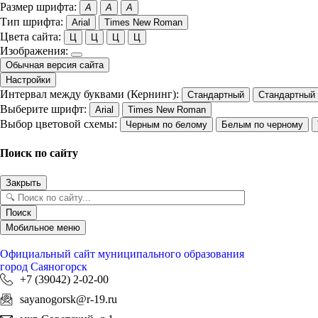
Размер шрифта:
A
A
A
Тип шрифта:
Arial
Times New Roman
Цвета сайта:
Ц
Ц
Ц
Ц
Изображения:
Обычная версия сайта
Настройки
Интервал между буквами (Кернинг):
Стандартный
Стандартный
Выберите шрифт:
Arial
Times New Roman
Выбор цветовой схемы:
Черным по белому
Белым по черному
Поиск по сайту
Закрыть
Поиск
Мобильное меню
Официальный сайт
муниципального образования
город Саяногорск
+7 (39042) 2-02-00
sayanogorsk@r-19.ru