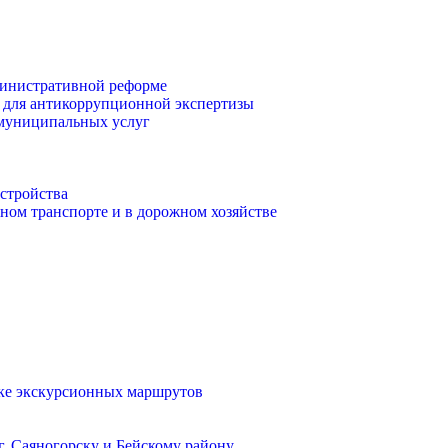
инистративной реформе
 для антикоррупционной экспертизы
 муниципальных услуг
стройства
ом транспорте и в дорожном хозяйстве
тке экскурсионных маршрутов
. Саяногорску и Бейскому району