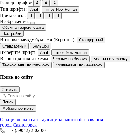
Размер шрифта:
A
A
A
Тип шрифта:
Arial
Times New Roman
Цвета сайта:
Ц
Ц
Ц
Ц
Изображения:
Обычная версия сайта
Настройки
Интервал между буквами (Кернинг):
Стандартный
Стандартный
Большой
Выберите шрифт:
Arial
Times New Roman
Выбор цветовой схемы:
Черным по белому
Белым по черному
Темно-синим по голубому
Коричневым по бежевому
Поиск по сайту
Закрыть
Поиск
Мобильное меню
Официальный сайт
муниципального образования
город Саяногорск
+7 (39042) 2-02-00