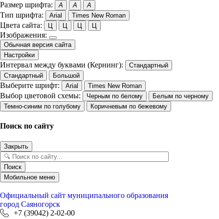
Размер шрифта:
A
A
A
Тип шрифта:
Arial
Times New Roman
Цвета сайта:
Ц
Ц
Ц
Ц
Изображения:
Обычная версия сайта
Настройки
Интервал между буквами (Кернинг):
Стандартный
Стандартный
Большой
Выберите шрифт:
Arial
Times New Roman
Выбор цветовой схемы:
Черным по белому
Белым по черному
Темно-синим по голубому
Коричневым по бежевому
Поиск по сайту
Закрыть
Поиск
Мобильное меню
Официальный сайт
муниципального образования
город Саяногорск
+7 (39042) 2-02-00