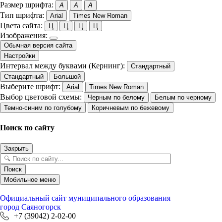
Размер шрифта:
A
A
A
Тип шрифта:
Arial
Times New Roman
Цвета сайта:
Ц
Ц
Ц
Ц
Изображения:
Обычная версия сайта
Настройки
Интервал между буквами (Кернинг):
Стандартный
Стандартный
Большой
Выберите шрифт:
Arial
Times New Roman
Выбор цветовой схемы:
Черным по белому
Белым по черному
Темно-синим по голубому
Коричневым по бежевому
Поиск по сайту
Закрыть
Поиск
Мобильное меню
Официальный сайт
муниципального образования
город Саяногорск
+7 (39042) 2-02-00