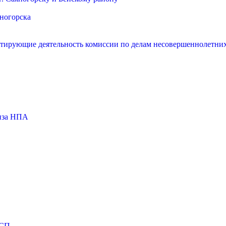
яногорска
нтирующие деятельность комиссии по делам несовершеннолетних
тиза НПА
МСП