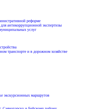
инистративной реформе
 для антикоррупционной экспертизы
 муниципальных услуг
стройства
ом транспорте и в дорожном хозяйстве
тке экскурсионных маршрутов
. Саяногорску и Бейскому району