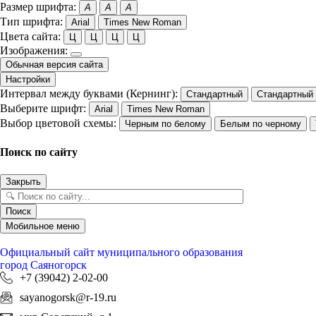
Размер шрифта:
A
A
A
Тип шрифта:
Arial
Times New Roman
Цвета сайта:
Ц
Ц
Ц
Ц
Изображения:
Обычная версия сайта
Настройки
Интервал между буквами (Кернинг):
Стандартный
Стандартный
Выберите шрифт:
Arial
Times New Roman
Выбор цветовой схемы:
Черным по белому
Белым по черному
Поиск по сайту
Закрыть
Поиск
Мобильное меню
Официальный сайт
муниципального образования
город Саяногорск
+7 (39042) 2-02-00
sayanogorsk@r-19.ru