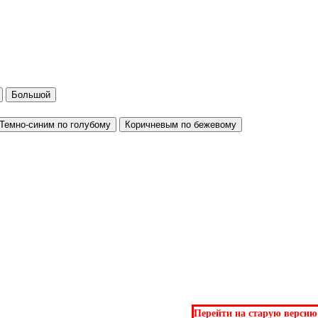
Большой
Темно-синим по голубому
Коричневым по бежевому
Перейти на старую версию