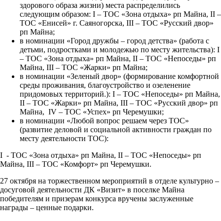
здорового образа жизни) места распределились
следующим образом: I – ТОС «Зона отдыха» рп Майна, II –
ТОС «Енисей» г. Саяногорска, III – ТОС «Русский двор»
рп Майна;
в номинации «Город дружбы – город детства» (работа с
детьми, подростками и молодежью по месту жительства): I
– ТОС «Зона отдыха» рп Майна, II – ТОС «Непоседы» рп
Майна, III – ТОС «Жарки» рп Майна;
в номинации «Зеленый двор» (формирование комфортной
среды проживания, благоустройство и озеленение
придомовых территорий.): I – ТОС «Непоседы» рп Майна,
II – ТОС «Жарки» рп Майна, III – ТОС «Русский двор» рп
Майна, IV – ТОС «Успех» рп Черемушки;
в номинации «Любой вопрос решаем через ТОС»
(развитие деловой и социальной активности граждан по
месту деятельности ТОС):
I - ТОС «Зона отдыха» рп Майна, II – ТОС «Непоседы» рп
Майна, III – ТОС «Комфорт» рп Черемушки.
27 октября на торжественном мероприятий в отделе культурно –
досуговой деятельности ДК «Визит» в поселке Майна
победителям и призерам конкурса вручены заслуженные
награды – ценные подарки.