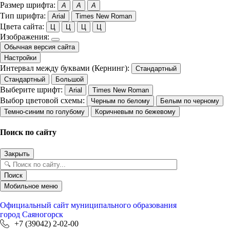
Размер шрифта:
A
A
A
Тип шрифта:
Arial
Times New Roman
Цвета сайта:
Ц
Ц
Ц
Ц
Изображения:
Обычная версия сайта
Настройки
Интервал между буквами (Кернинг):
Стандартный
Стандартный
Большой
Выберите шрифт:
Arial
Times New Roman
Выбор цветовой схемы:
Черным по белому
Белым по черному
Темно-синим по голубому
Коричневым по бежевому
Поиск по сайту
Закрыть
Поиск
Мобильное меню
Официальный сайт
муниципального образования
город Саяногорск
+7 (39042) 2-02-00