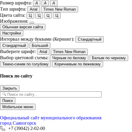
Размер шрифта:
A
A
A
Тип шрифта:
Arial
Times New Roman
Цвета сайта:
Ц
Ц
Ц
Ц
Изображения:
Обычная версия сайта
Настройки
Интервал между буквами (Кернинг):
Стандартный
Стандартный
Большой
Выберите шрифт:
Arial
Times New Roman
Выбор цветовой схемы:
Черным по белому
Белым по черному
Темно-синим по голубому
Коричневым по бежевому
Поиск по сайту
Закрыть
Поиск
Мобильное меню
Официальный сайт
муниципального образования
город Саяногорск
+7 (39042) 2-02-00