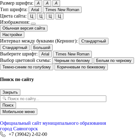
Размер шрифта:
A
A
A
Тип шрифта:
Arial
Times New Roman
Цвета сайта:
Ц
Ц
Ц
Ц
Изображения:
Обычная версия сайта
Настройки
Интервал между буквами (Кернинг):
Стандартный
Стандартный
Большой
Выберите шрифт:
Arial
Times New Roman
Выбор цветовой схемы:
Черным по белому
Белым по черному
Темно-синим по голубому
Коричневым по бежевому
Поиск по сайту
Закрыть
Поиск
Мобильное меню
Официальный сайт
муниципального образования
город Саяногорск
+7 (39042) 2-02-00