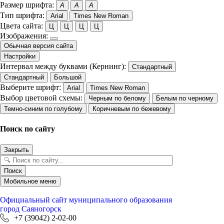
Размер шрифта:
A
A
A
Тип шрифта:
Arial
Times New Roman
Цвета сайта:
Ц
Ц
Ц
Ц
Изображения:
Обычная версия сайта
Настройки
Интервал между буквами (Кернинг):
Стандартный
Стандартный
Большой
Выберите шрифт:
Arial
Times New Roman
Выбор цветовой схемы:
Черным по белому
Белым по черному
Темно-синим по голубому
Коричневым по бежевому
Поиск по сайту
Закрыть
Поиск
Мобильное меню
Официальный сайт
муниципального образования
город Саяногорск
+7 (39042) 2-02-00