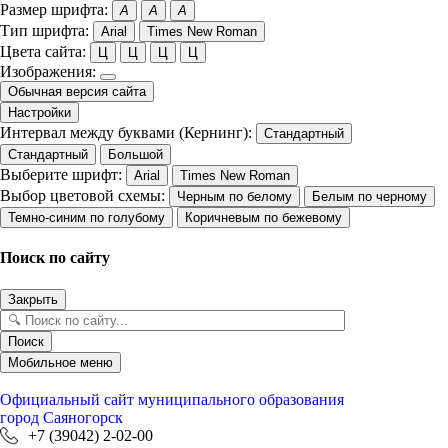
Размер шрифта:
A
A
A
Тип шрифта:
Arial
Times New Roman
Цвета сайта:
Ц
Ц
Ц
Ц
Изображения:
Обычная версия сайта
Настройки
Интервал между буквами (Кернинг):
Стандартный
Стандартный
Большой
Выберите шрифт:
Arial
Times New Roman
Выбор цветовой схемы:
Черным по белому
Белым по черному
Темно-синим по голубому
Коричневым по бежевому
Поиск по сайту
Закрыть
Поиск
Мобильное меню
Официальный сайт
муниципального образования
город Саяногорск
+7 (39042) 2-02-00