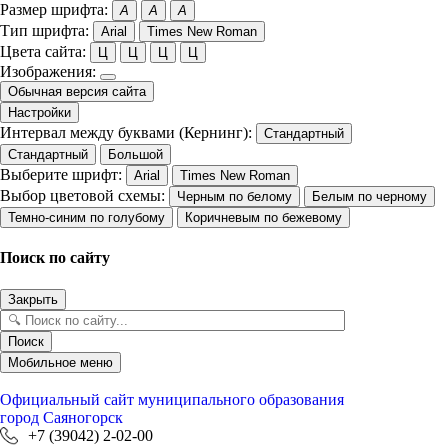
Размер шрифта:
A
A
A
Тип шрифта:
Arial
Times New Roman
Цвета сайта:
Ц
Ц
Ц
Ц
Изображения:
Обычная версия сайта
Настройки
Интервал между буквами (Кернинг):
Стандартный
Стандартный
Большой
Выберите шрифт:
Arial
Times New Roman
Выбор цветовой схемы:
Черным по белому
Белым по черному
Темно-синим по голубому
Коричневым по бежевому
Поиск по сайту
Закрыть
Поиск
Мобильное меню
Официальный сайт
муниципального образования
город Саяногорск
+7 (39042) 2-02-00