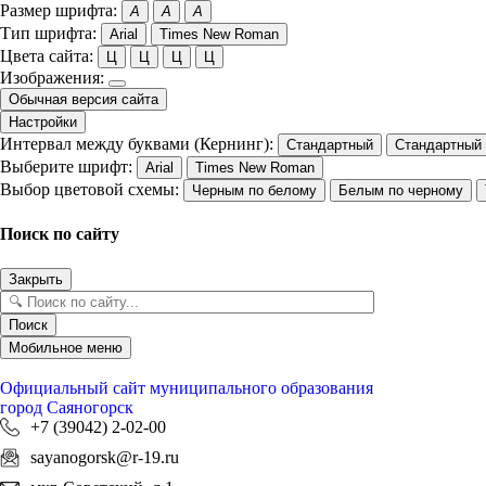
Размер шрифта:
A
A
A
Тип шрифта:
Arial
Times New Roman
Цвета сайта:
Ц
Ц
Ц
Ц
Изображения:
Обычная версия сайта
Настройки
Интервал между буквами (Кернинг):
Стандартный
Стандартный
Выберите шрифт:
Arial
Times New Roman
Выбор цветовой схемы:
Черным по белому
Белым по черному
Поиск по сайту
Закрыть
Поиск
Мобильное меню
Официальный сайт
муниципального образования
город Саяногорск
+7 (39042) 2-02-00
sayanogorsk@r-19.ru