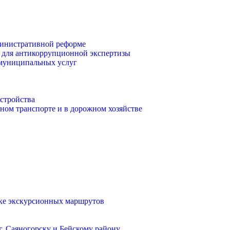
инистративной реформе
 для антикоррупционной экспертизы
 муниципальных услуг
стройства
ом транспорте и в дорожном хозяйстве
тке экскурсионных маршрутов
. Саяногорску и Бейскому району