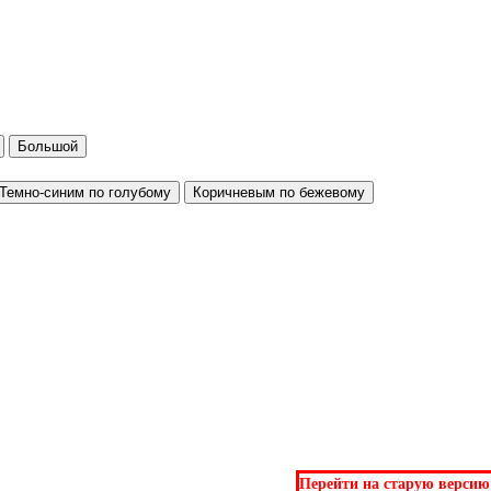
Большой
Темно-синим по голубому
Коричневым по бежевому
Перейти на старую версию