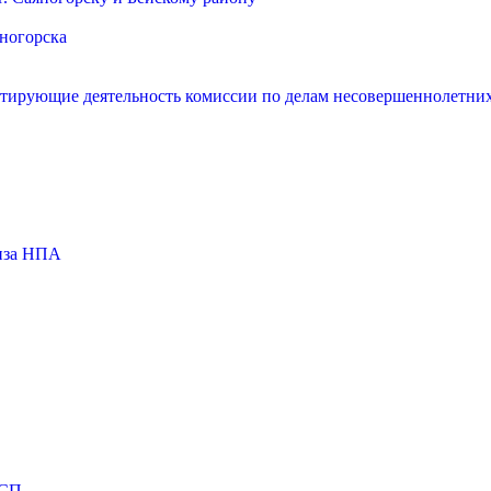
яногорска
нтирующие деятельность комиссии по делам несовершеннолетних
тиза НПА
МСП