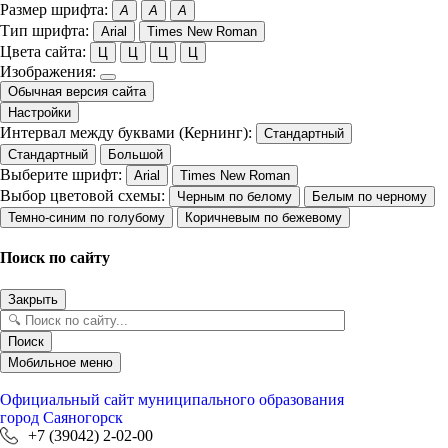
Размер шрифта:
A
A
A
Тип шрифта:
Arial
Times New Roman
Цвета сайта:
Ц
Ц
Ц
Ц
Изображения:
Обычная версия сайта
Настройки
Интервал между буквами (Кернинг):
Стандартный
Стандартный
Большой
Выберите шрифт:
Arial
Times New Roman
Выбор цветовой схемы:
Черным по белому
Белым по черному
Темно-синим по голубому
Коричневым по бежевому
Поиск по сайту
Закрыть
Поиск
Мобильное меню
Официальный сайт
муниципального образования
город Саяногорск
+7 (39042) 2-02-00