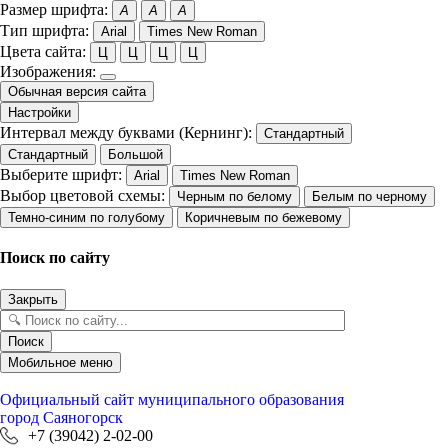
Размер шрифта:
A
A
A
Тип шрифта:
Arial
Times New Roman
Цвета сайта:
Ц
Ц
Ц
Ц
Изображения:
Обычная версия сайта
Настройки
Интервал между буквами (Кернинг):
Стандартный
Стандартный
Большой
Выберите шрифт:
Arial
Times New Roman
Выбор цветовой схемы:
Черным по белому
Белым по черному
Темно-синим по голубому
Коричневым по бежевому
Поиск по сайту
Закрыть
Поиск
Мобильное меню
Официальный сайт
муниципального образования
город Саяногорск
+7 (39042) 2-02-00