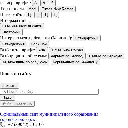
Размер шрифта:
A
A
A
Тип шрифта:
Arial
Times New Roman
Цвета сайта:
Ц
Ц
Ц
Ц
Изображения:
Обычная версия сайта
Настройки
Интервал между буквами (Кернинг):
Стандартный
Стандартный
Большой
Выберите шрифт:
Arial
Times New Roman
Выбор цветовой схемы:
Черным по белому
Белым по черному
Темно-синим по голубому
Коричневым по бежевому
Поиск по сайту
Закрыть
Поиск
Мобильное меню
Официальный сайт
муниципального образования
город Саяногорск
+7 (39042) 2-02-00