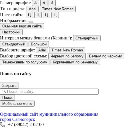
Размер шрифта:
A
A
A
Тип шрифта:
Arial
Times New Roman
Цвета сайта:
Ц
Ц
Ц
Ц
Изображения:
Обычная версия сайта
Настройки
Интервал между буквами (Кернинг):
Стандартный
Стандартный
Большой
Выберите шрифт:
Arial
Times New Roman
Выбор цветовой схемы:
Черным по белому
Белым по черному
Темно-синим по голубому
Коричневым по бежевому
Поиск по сайту
Закрыть
Поиск
Мобильное меню
Официальный сайт
муниципального образования
город Саяногорск
+7 (39042) 2-02-00