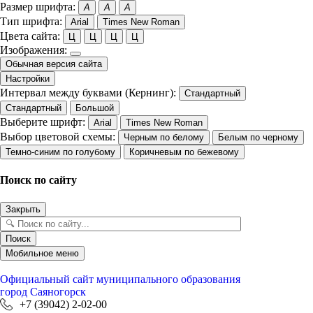
Размер шрифта:
A
A
A
Тип шрифта:
Arial
Times New Roman
Цвета сайта:
Ц
Ц
Ц
Ц
Изображения:
Обычная версия сайта
Настройки
Интервал между буквами (Кернинг):
Стандартный
Стандартный
Большой
Выберите шрифт:
Arial
Times New Roman
Выбор цветовой схемы:
Черным по белому
Белым по черному
Темно-синим по голубому
Коричневым по бежевому
Поиск по сайту
Закрыть
Поиск
Мобильное меню
Официальный сайт
муниципального образования
город Саяногорск
+7 (39042) 2-02-00