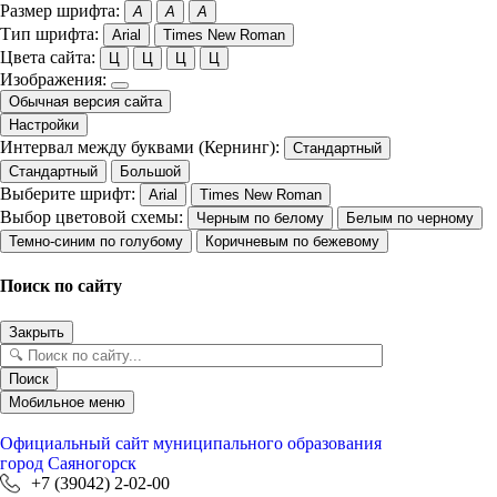
Размер шрифта:
A
A
A
Тип шрифта:
Arial
Times New Roman
Цвета сайта:
Ц
Ц
Ц
Ц
Изображения:
Обычная версия сайта
Настройки
Интервал между буквами (Кернинг):
Стандартный
Стандартный
Большой
Выберите шрифт:
Arial
Times New Roman
Выбор цветовой схемы:
Черным по белому
Белым по черному
Темно-синим по голубому
Коричневым по бежевому
Поиск по сайту
Закрыть
Поиск
Мобильное меню
Официальный сайт
муниципального образования
город Саяногорск
+7 (39042) 2-02-00