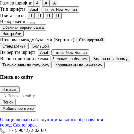
Размер шрифта:
A
A
A
Тип шрифта:
Arial
Times New Roman
Цвета сайта:
Ц
Ц
Ц
Ц
Изображения:
Обычная версия сайта
Настройки
Интервал между буквами (Кернинг):
Стандартный
Стандартный
Большой
Выберите шрифт:
Arial
Times New Roman
Выбор цветовой схемы:
Черным по белому
Белым по черному
Темно-синим по голубому
Коричневым по бежевому
Поиск по сайту
Закрыть
Поиск
Мобильное меню
Официальный сайт
муниципального образования
город Саяногорск
+7 (39042) 2-02-00