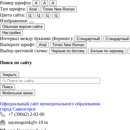
Размер шрифта:
A
A
A
Тип шрифта:
Arial
Times New Roman
Цвета сайта:
Ц
Ц
Ц
Ц
Изображения:
Обычная версия сайта
Настройки
Интервал между буквами (Кернинг):
Стандартный
Стандартный
Выберите шрифт:
Arial
Times New Roman
Выбор цветовой схемы:
Черным по белому
Белым по черному
Поиск по сайту
Закрыть
Поиск
Мобильное меню
Официальный сайт
муниципального образования
город Саяногорск
+7 (39042) 2-02-00
sayanogorsk@r-19.ru