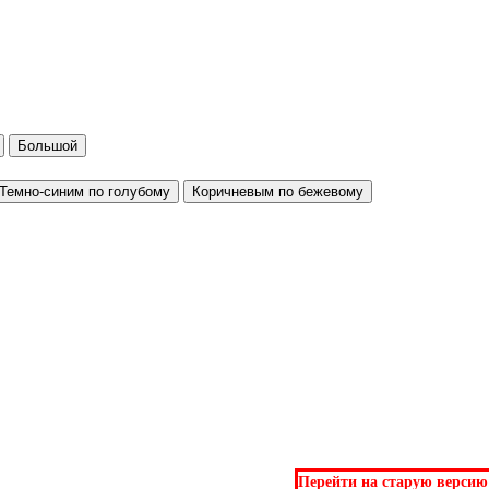
Большой
Темно-синим по голубому
Коричневым по бежевому
Перейти на старую версию