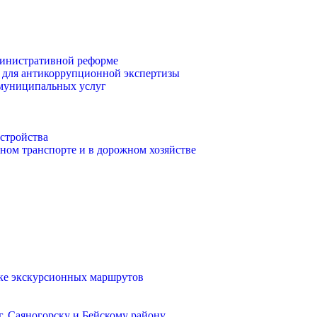
инистративной реформе
 для антикоррупционной экспертизы
 муниципальных услуг
стройства
ом транспорте и в дорожном хозяйстве
тке экскурсионных маршрутов
. Саяногорску и Бейскому району