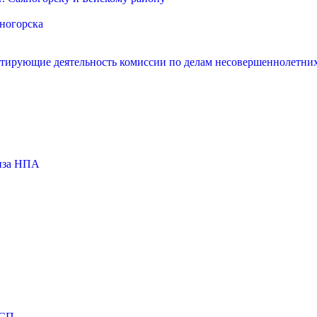
яногорска
нтирующие деятельность комиссии по делам несовершеннолетних
тиза НПА
МСП