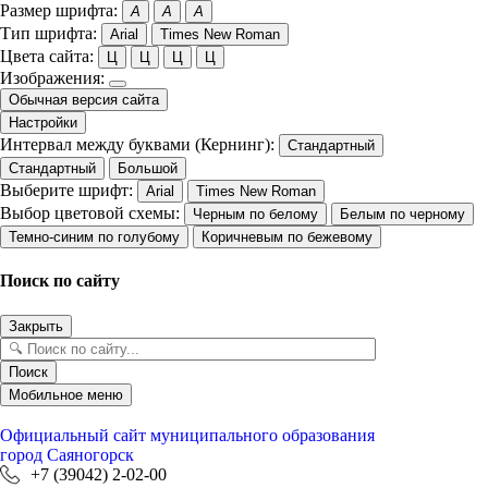
Размер шрифта:
A
A
A
Тип шрифта:
Arial
Times New Roman
Цвета сайта:
Ц
Ц
Ц
Ц
Изображения:
Обычная версия сайта
Настройки
Интервал между буквами (Кернинг):
Стандартный
Стандартный
Большой
Выберите шрифт:
Arial
Times New Roman
Выбор цветовой схемы:
Черным по белому
Белым по черному
Темно-синим по голубому
Коричневым по бежевому
Поиск по сайту
Закрыть
Поиск
Мобильное меню
Официальный сайт
муниципального образования
город Саяногорск
+7 (39042) 2-02-00