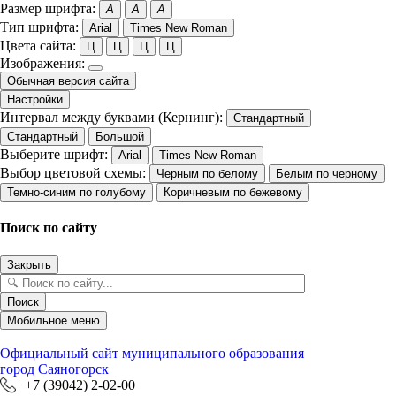
Размер шрифта:
A
A
A
Тип шрифта:
Arial
Times New Roman
Цвета сайта:
Ц
Ц
Ц
Ц
Изображения:
Обычная версия сайта
Настройки
Интервал между буквами (Кернинг):
Стандартный
Стандартный
Большой
Выберите шрифт:
Arial
Times New Roman
Выбор цветовой схемы:
Черным по белому
Белым по черному
Темно-синим по голубому
Коричневым по бежевому
Поиск по сайту
Закрыть
Поиск
Мобильное меню
Официальный сайт
муниципального образования
город Саяногорск
+7 (39042) 2-02-00