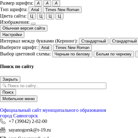
Размер шрифта:
A
A
A
Тип шрифта:
Arial
Times New Roman
Цвета сайта:
Ц
Ц
Ц
Ц
Изображения:
Обычная версия сайта
Настройки
Интервал между буквами (Кернинг):
Стандартный
Стандартный
Выберите шрифт:
Arial
Times New Roman
Выбор цветовой схемы:
Черным по белому
Белым по черному
Поиск по сайту
Закрыть
Поиск
Мобильное меню
Официальный сайт
муниципального образования
город Саяногорск
+7 (39042) 2-02-00
sayanogorsk@r-19.ru