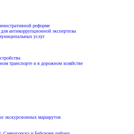
инистративной реформе
 для антикоррупционной экспертизы
 муниципальных услуг
стройства
ом транспорте и в дорожном хозяйстве
тке экскурсионных маршрутов
. Саяногорску и Бейскому району