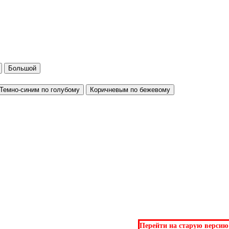
Большой
Темно-синим по голубому
Коричневым по бежевому
Перейти на старую версию