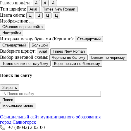
Размер шрифта:
A
A
A
Тип шрифта:
Arial
Times New Roman
Цвета сайта:
Ц
Ц
Ц
Ц
Изображения:
Обычная версия сайта
Настройки
Интервал между буквами (Кернинг):
Стандартный
Стандартный
Большой
Выберите шрифт:
Arial
Times New Roman
Выбор цветовой схемы:
Черным по белому
Белым по черному
Темно-синим по голубому
Коричневым по бежевому
Поиск по сайту
Закрыть
Поиск
Мобильное меню
Официальный сайт
муниципального образования
город Саяногорск
+7 (39042) 2-02-00