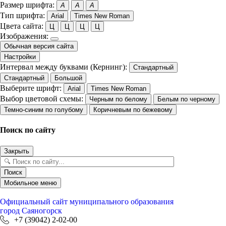
Размер шрифта:
A
A
A
Тип шрифта:
Arial
Times New Roman
Цвета сайта:
Ц
Ц
Ц
Ц
Изображения:
Обычная версия сайта
Настройки
Интервал между буквами (Кернинг):
Стандартный
Стандартный
Большой
Выберите шрифт:
Arial
Times New Roman
Выбор цветовой схемы:
Черным по белому
Белым по черному
Темно-синим по голубому
Коричневым по бежевому
Поиск по сайту
Закрыть
Поиск
Мобильное меню
Официальный сайт
муниципального образования
город Саяногорск
+7 (39042) 2-02-00