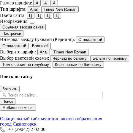
Размер шрифта:
A
A
A
Тип шрифта:
Arial
Times New Roman
Цвета сайта:
Ц
Ц
Ц
Ц
Изображения:
Обычная версия сайта
Настройки
Интервал между буквами (Кернинг):
Стандартный
Стандартный
Большой
Выберите шрифт:
Arial
Times New Roman
Выбор цветовой схемы:
Черным по белому
Белым по черному
Темно-синим по голубому
Коричневым по бежевому
Поиск по сайту
Закрыть
Поиск
Мобильное меню
Официальный сайт
муниципального образования
город Саяногорск
+7 (39042) 2-02-00