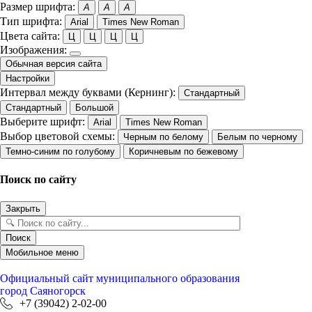
Размер шрифта:
A
A
A
Тип шрифта:
Arial
Times New Roman
Цвета сайта:
Ц
Ц
Ц
Ц
Изображения:
Обычная версия сайта
Настройки
Интервал между буквами (Кернинг):
Стандартный
Стандартный
Большой
Выберите шрифт:
Arial
Times New Roman
Выбор цветовой схемы:
Черным по белому
Белым по черному
Темно-синим по голубому
Коричневым по бежевому
Поиск по сайту
Закрыть
Поиск
Мобильное меню
Официальный сайт
муниципального образования
город Саяногорск
+7 (39042) 2-02-00