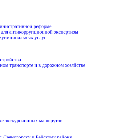
инистративной реформе
 для антикоррупционной экспертизы
 муниципальных услуг
стройства
ом транспорте и в дорожном хозяйстве
тке экскурсионных маршрутов
. Саяногорску и Бейскому району