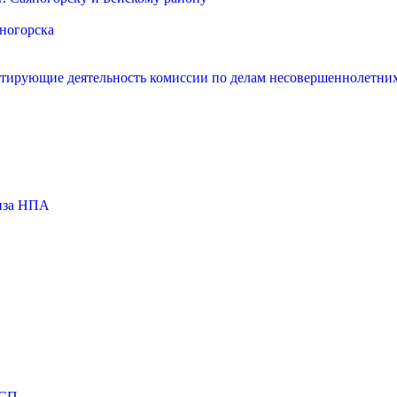
яногорска
нтирующие деятельность комиссии по делам несовершеннолетних
тиза НПА
МСП