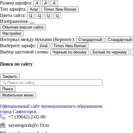
Размер шрифта:
A
A
A
Тип шрифта:
Arial
Times New Roman
Цвета сайта:
Ц
Ц
Ц
Ц
Изображения:
Обычная версия сайта
Настройки
Интервал между буквами (Кернинг):
Стандартный
Стандартный
Выберите шрифт:
Arial
Times New Roman
Выбор цветовой схемы:
Черным по белому
Белым по черному
Поиск по сайту
Закрыть
Поиск
Мобильное меню
Официальный сайт
муниципального образования
город Саяногорск
+7 (39042) 2-02-00
sayanogorsk@r-19.ru