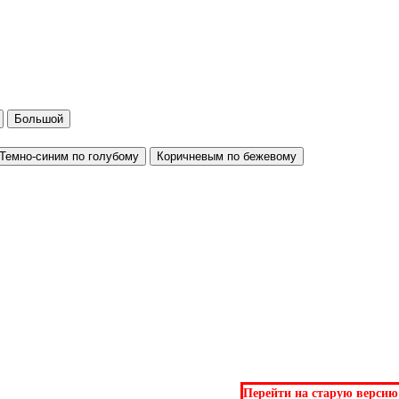
Большой
Темно-синим по голубому
Коричневым по бежевому
Перейти на старую версию