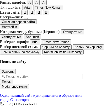
Размер шрифта:
A
A
A
Тип шрифта:
Arial
Times New Roman
Цвета сайта:
Ц
Ц
Ц
Ц
Изображения:
Обычная версия сайта
Настройки
Интервал между буквами (Кернинг):
Стандартный
Стандартный
Большой
Выберите шрифт:
Arial
Times New Roman
Выбор цветовой схемы:
Черным по белому
Белым по черному
Темно-синим по голубому
Коричневым по бежевому
Поиск по сайту
Закрыть
Поиск
Мобильное меню
Официальный сайт
муниципального образования
город Саяногорск
+7 (39042) 2-02-00