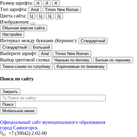
Размер шрифта:
A
A
A
Тип шрифта:
Arial
Times New Roman
Цвета сайта:
Ц
Ц
Ц
Ц
Изображения:
Обычная версия сайта
Настройки
Интервал между буквами (Кернинг):
Стандартный
Стандартный
Большой
Выберите шрифт:
Arial
Times New Roman
Выбор цветовой схемы:
Черным по белому
Белым по черному
Темно-синим по голубому
Коричневым по бежевому
Поиск по сайту
Закрыть
Поиск
Мобильное меню
Официальный сайт
муниципального образования
город Саяногорск
+7 (39042) 2-02-00