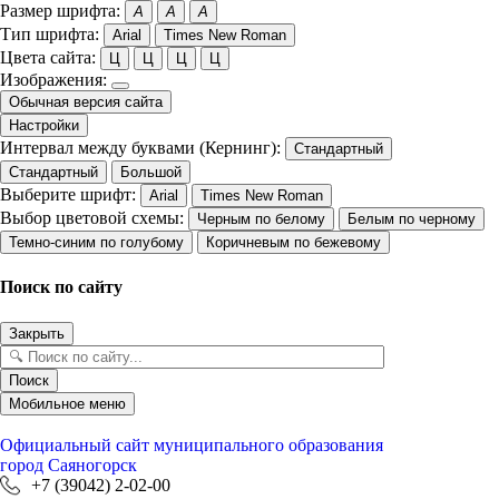
Размер шрифта:
A
A
A
Тип шрифта:
Arial
Times New Roman
Цвета сайта:
Ц
Ц
Ц
Ц
Изображения:
Обычная версия сайта
Настройки
Интервал между буквами (Кернинг):
Стандартный
Стандартный
Большой
Выберите шрифт:
Arial
Times New Roman
Выбор цветовой схемы:
Черным по белому
Белым по черному
Темно-синим по голубому
Коричневым по бежевому
Поиск по сайту
Закрыть
Поиск
Мобильное меню
Официальный сайт
муниципального образования
город Саяногорск
+7 (39042) 2-02-00