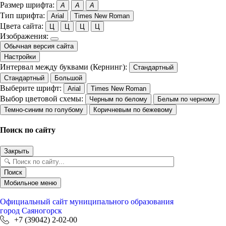
Размер шрифта:
A
A
A
Тип шрифта:
Arial
Times New Roman
Цвета сайта:
Ц
Ц
Ц
Ц
Изображения:
Обычная версия сайта
Настройки
Интервал между буквами (Кернинг):
Стандартный
Стандартный
Большой
Выберите шрифт:
Arial
Times New Roman
Выбор цветовой схемы:
Черным по белому
Белым по черному
Темно-синим по голубому
Коричневым по бежевому
Поиск по сайту
Закрыть
Поиск
Мобильное меню
Официальный сайт
муниципального образования
город Саяногорск
+7 (39042) 2-02-00