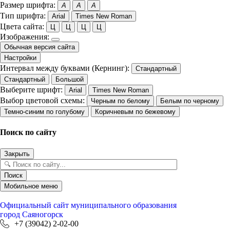
Размер шрифта:
A
A
A
Тип шрифта:
Arial
Times New Roman
Цвета сайта:
Ц
Ц
Ц
Ц
Изображения:
Обычная версия сайта
Настройки
Интервал между буквами (Кернинг):
Стандартный
Стандартный
Большой
Выберите шрифт:
Arial
Times New Roman
Выбор цветовой схемы:
Черным по белому
Белым по черному
Темно-синим по голубому
Коричневым по бежевому
Поиск по сайту
Закрыть
Поиск
Мобильное меню
Официальный сайт
муниципального образования
город Саяногорск
+7 (39042) 2-02-00