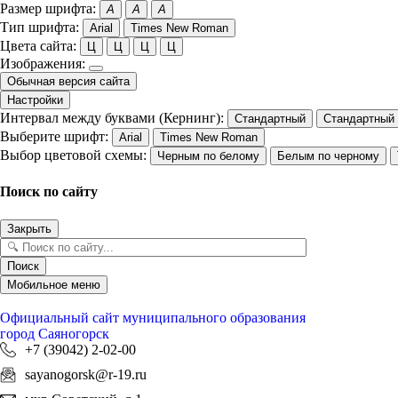
Размер шрифта:
A
A
A
Тип шрифта:
Arial
Times New Roman
Цвета сайта:
Ц
Ц
Ц
Ц
Изображения:
Обычная версия сайта
Настройки
Интервал между буквами (Кернинг):
Стандартный
Стандартный
Выберите шрифт:
Arial
Times New Roman
Выбор цветовой схемы:
Черным по белому
Белым по черному
Поиск по сайту
Закрыть
Поиск
Мобильное меню
Официальный сайт
муниципального образования
город Саяногорск
+7 (39042) 2-02-00
sayanogorsk@r-19.ru