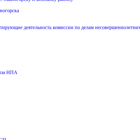
яногорска
нтирующие деятельность комиссии по делам несовершеннолетних
тиза НПА
МСП