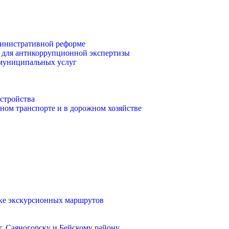
инистративной реформе
 для антикоррупционной экспертизы
 муниципальных услуг
стройства
ом транспорте и в дорожном хозяйстве
тке экскурсионных маршрутов
. Саяногорску и Бейскому району