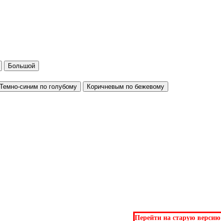
Большой
Темно-синим по голубому
Коричневым по бежевому
Перейти на старую версию