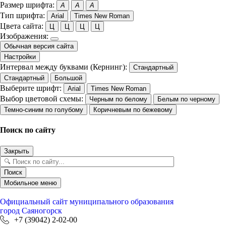
Размер шрифта:
A
A
A
Тип шрифта:
Arial
Times New Roman
Цвета сайта:
Ц
Ц
Ц
Ц
Изображения:
Обычная версия сайта
Настройки
Интервал между буквами (Кернинг):
Стандартный
Стандартный
Большой
Выберите шрифт:
Arial
Times New Roman
Выбор цветовой схемы:
Черным по белому
Белым по черному
Темно-синим по голубому
Коричневым по бежевому
Поиск по сайту
Закрыть
Поиск
Мобильное меню
Официальный сайт
муниципального образования
город Саяногорск
+7 (39042) 2-02-00