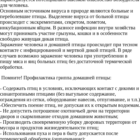
для человека.
Основным источником вируса в природе являются больные и
переболевшие птицы. Выделение вируса от больной птицы
происходит с экскрементами, секретом, пометом,
инкубационным яйцом. В разносе инфекции внутри хозяйства
могут принимать участие грызуны, кошки и в особенности
свободно живущая дикая птица.
Заражение человека и домашней птицы происходит при тесном
контакте с инфицированной и мертвой дикой птицей. В ряде
случаев возможно заражение человека при употреблении в
пищу мяса и яиц больных птиц без достаточной термической
обработки.
Помните! Профилактика гриппа домашней птицы:
- Содержать птиц в условиях, исключающих контакт с дикими и
синантропными птицами (без выгульное содержание,
ограждения из сетки, оборудование навесов, отпугивание, и т.п.)
-Обеспечить поение птиц, не допуская их к открытым водоемам.
- Не допустить потрошение охотничьей дичи на территории
дворов и скармливание отходов домашним животным;
- Производить своевременную уборку дворовых территории от
мусора и продуктов жизнедеятельности птиц;
- Использования пуха и пера в быту допускается после
термической обработки (ошпаривание);