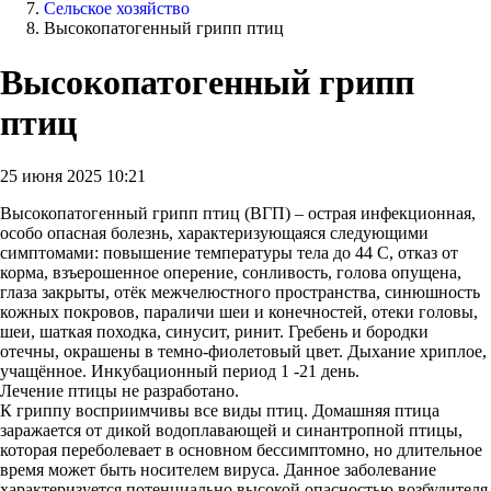
Сельское хозяйство
Высокопатогенный грипп птиц
Высокопатогенный грипп
птиц
25 июня 2025 10:21
Высокопатогенный грипп птиц (ВГП) – острая инфекционная,
особо опасная болезнь, характеризующаяся следующими
симптомами: повышение температуры тела до 44 С, отказ от
корма, взъерошенное оперение, сонливость, голова опущена,
глаза закрыты, отёк межчелюстного пространства, синюшность
кожных покровов, параличи шеи и конечностей, отеки головы,
шеи, шаткая походка, синусит, ринит. Гребень и бородки
отечны, окрашены в темно-фиолетовый цвет. Дыхание хриплое,
учащённое. Инкубационный период 1 -21 день.
Лечение птицы не разработано.
К гриппу восприимчивы все виды птиц. Домашняя птица
заражается от дикой водоплавающей и синантропной птицы,
которая переболевает в основном бессимптомно, но длительное
время может быть носителем вируса. Данное заболевание
характеризуется потенциально высокой опасностью возбудителя