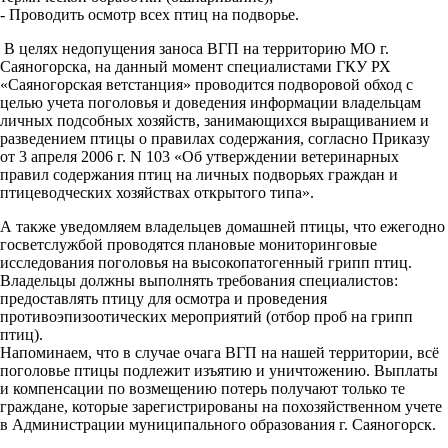
- Проводить осмотр всех птиц на подворье.
В целях недопущения заноса ВГП на территорию МО г.
Саяногорска, на данный момент специалистами ГКУ РХ
«Саяногорская ветстанция» проводится подворовой обход с
целью учета поголовья и доведения информации владельцам
личных подсобных хозяйств, занимающихся выращиванием и
разведением птицы о правилах содержания, согласно Приказу
от 3 апреля 2006 г. N 103 «Об утверждении ветеринарных
правил содержания птиц на личных подворьях граждан и
птицеводческих хозяйствах открытого типа».
А также уведомляем владельцев домашней птицы, что ежегодно
госветслужбой проводятся плановые мониторинговые
исследования поголовья на высокопатогенный грипп птиц.
Владельцы должны выполнять требования специалистов:
предоставлять птицу для осмотра и проведения
противоэпизоотических мероприятий (отбор проб на грипп
птиц).
Напоминаем, что в случае очага ВГП на нашей территории, всё
поголовье птицы подлежит изъятию и уничтожению. Выплаты
и компенсации по возмещению потерь получают только те
граждане, которые зарегистрированы на похозяйственном учете
в Администрации муниципального образования г. Саяногорск.