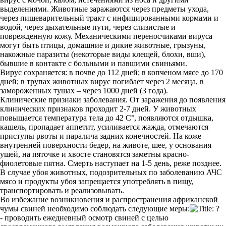
выделениями. Животные заражаются через предметы ухода,
через пищеварительный тракт с инфицированными кормами и
водой, через дыхательные пути, через слизистые и
поврежденную кожу. Механическими переносчиками вируса
могут быть птицы, домашние и дикие животные, грызуны,
накожные паразиты (некоторые виды клещей, блохи, вши),
бывшие в контакте с больными и павшими свиньями.
Вирус сохраняется: в почве до 112 дней; в копченом мясе до 170
дней; в трупах животных вирус погибает через 2 месяца, в
замороженных тушах – через 1000 дней (3 года).
Клинические признаки заболевания. От заражения до появления
клинических признаков проходит 2-7 дней. У животных
повышается температура тела до 42 С°, появляются отдышка,
кашель, пропадает аппетит, усиливается жажда, отмечаются
приступы рвоты и паралича задних конечностей. На коже
внутренней поверхности бедер, на животе, шее, у основания
ушей, на пяточке и хвосте становятся заметны красно-
фиолетовые пятна. Смерть наступает на 1-5 день, реже позднее.
В случае убоя животных, подозрительных по заболеванию АЧС
мясо и продукты убоя запрещается употреблять в пищу,
транспортировать и реализовывать.
Во избежание возникновения и распространения африканской
чумы свиней необходимо соблюдать следующие меры:
- проводить ежедневный осмотр свиней с целью