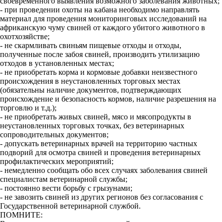
своевременного выявления возможного заболевания животных;
- при проведении охоты на кабана необходимо направлять
материал для проведения мониторинговых исследований на
африканскую чуму свиней от каждого убитого животного в
охотхозяйстве;
- не скармливать свиньям пищевые отходы и отходы,
полученные после забоя свиней, производить утилизацию
отходов в установленных местах;
- не приобретать корма и кормовые добавки неизвестного
происхождения в неустановленных торговых местах
(обязательны наличие документов, подтверждающих
происхождение и безопасность кормов, наличие разрешения на
торговлю и т.д.);
- не приобретать живых свиней, мясо и мясопродукты в
неустановленных торговых точках, без ветеринарных
сопроводительных документов;
- допускать ветеринарных врачей на территорию частных
подворий для осмотра свиней и проведения ветеринарных
профилактических мероприятий;
- немедленно сообщать обо всех случаях заболевания свиней
специалистам ветеринарной службы;
- постоянно вести борьбу с грызунами;
- не завозить свиней из других регионов без согласования с
Государственной ветеринарной службой.
ПОМНИТЕ: