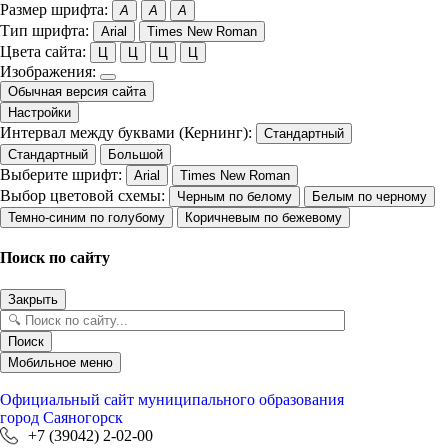
Размер шрифта:
A
A
A
Тип шрифта:
Arial
Times New Roman
Цвета сайта:
Ц
Ц
Ц
Ц
Изображения:
Обычная версия сайта
Настройки
Интервал между буквами (Кернинг):
Стандартный
Стандартный
Большой
Выберите шрифт:
Arial
Times New Roman
Выбор цветовой схемы:
Черным по белому
Белым по черному
Темно-синим по голубому
Коричневым по бежевому
Поиск по сайту
Закрыть
Поиск
Мобильное меню
Официальный сайт
муниципального образования
город Саяногорск
+7 (39042) 2-02-00