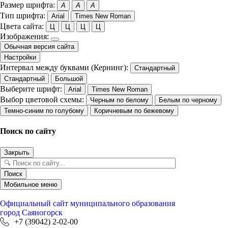
Размер шрифта:
A
A
A
Тип шрифта:
Arial
Times New Roman
Цвета сайта:
Ц
Ц
Ц
Ц
Изображения:
Обычная версия сайта
Настройки
Интервал между буквами (Кернинг):
Стандартный
Стандартный
Большой
Выберите шрифт:
Arial
Times New Roman
Выбор цветовой схемы:
Черным по белому
Белым по черному
Темно-синим по голубому
Коричневым по бежевому
Поиск по сайту
Закрыть
Поиск
Мобильное меню
Официальный сайт
муниципального образования
город Саяногорск
+7 (39042) 2-02-00