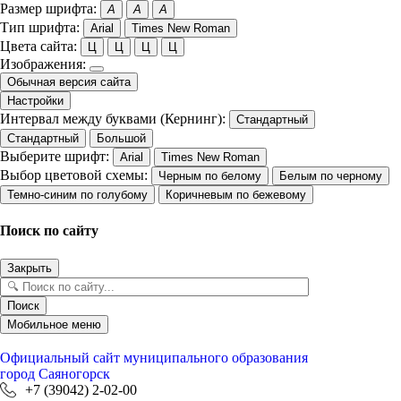
Размер шрифта:
A
A
A
Тип шрифта:
Arial
Times New Roman
Цвета сайта:
Ц
Ц
Ц
Ц
Изображения:
Обычная версия сайта
Настройки
Интервал между буквами (Кернинг):
Стандартный
Стандартный
Большой
Выберите шрифт:
Arial
Times New Roman
Выбор цветовой схемы:
Черным по белому
Белым по черному
Темно-синим по голубому
Коричневым по бежевому
Поиск по сайту
Закрыть
Поиск
Мобильное меню
Официальный сайт
муниципального образования
город Саяногорск
+7 (39042) 2-02-00